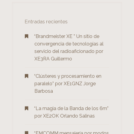
a
r
:
Entradas recientes
“Brandmeister XE ” Un sitio de
convergencia de tecnologías al
servicio del radioaficionado por
XE3RA Guillermo
“Clústeres y procesamiento en
paralelo” por XE1GNZ Jorge
Barbosa
“La magia de la Banda de los 6m”
por XE2OK Orlando Salinas
“EMCOMM mensajería por modos