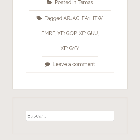
Posted in
Temas
Tagged
ARJAC
,
EA1HTW
,
FMRE
,
XE1GQP
,
XE1GUU
,
XE1GYY
Leave a comment
B
u
s
c